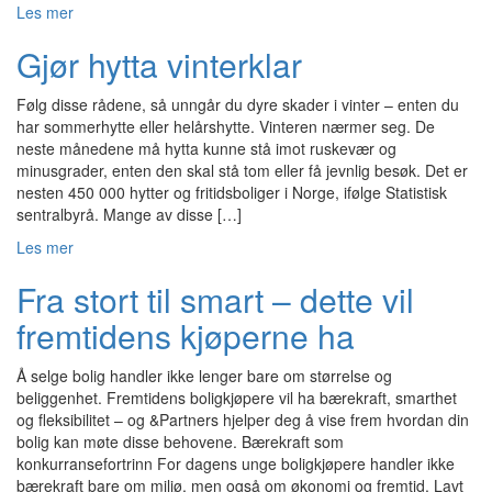
Les mer
Gjør hytta vinterklar
Følg disse rådene, så unngår du dyre skader i vinter – enten du
har sommerhytte eller helårshytte. Vinteren nærmer seg. De
neste månedene må hytta kunne stå imot ruskevær og
minusgrader, enten den skal stå tom eller få jevnlig besøk. Det er
nesten 450 000 hytter og fritidsboliger i Norge, ifølge Statistisk
sentralbyrå. Mange av disse […]
Les mer
Fra stort til smart – dette vil
fremtidens kjøperne ha
Å selge bolig handler ikke lenger bare om størrelse og
beliggenhet. Fremtidens boligkjøpere vil ha bærekraft, smarthet
og fleksibilitet – og &Partners hjelper deg å vise frem hvordan din
bolig kan møte disse behovene. Bærekraft som
konkurransefortrinn For dagens unge boligkjøpere handler ikke
bærekraft bare om miljø, men også om økonomi og fremtid. Lavt