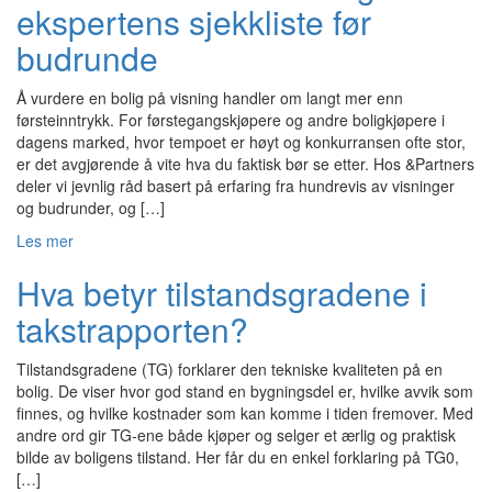
ekspertens sjekkliste før
budrunde
Å vurdere en bolig på visning handler om langt mer enn
førsteinntrykk. For førstegangskjøpere og andre boligkjøpere i
dagens marked, hvor tempoet er høyt og konkurransen ofte stor,
er det avgjørende å vite hva du faktisk bør se etter. Hos &Partners
deler vi jevnlig råd basert på erfaring fra hundrevis av visninger
og budrunder, og […]
Les mer
Hva betyr tilstandsgradene i
takstrapporten?
Tilstandsgradene (TG) forklarer den tekniske kvaliteten på en
bolig. De viser hvor god stand en bygningsdel er, hvilke avvik som
finnes, og hvilke kostnader som kan komme i tiden fremover. Med
andre ord gir TG-ene både kjøper og selger et ærlig og praktisk
bilde av boligens tilstand. Her får du en enkel forklaring på TG0,
[…]