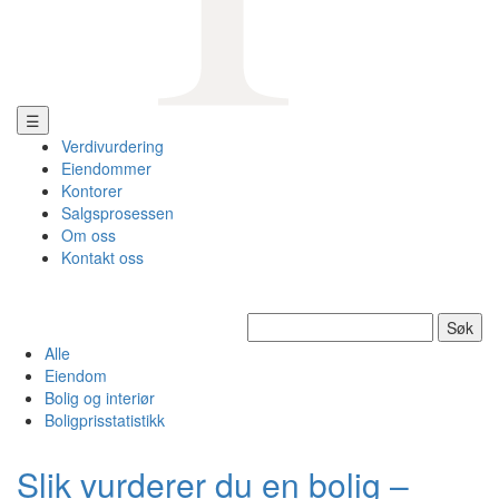
☰
Verdivurdering
Eiendommer
Kontorer
Salgsprosessen
Om oss
Kontakt oss
Søk
etter:
Alle
Eiendom
Bolig og interiør
Boligprisstatistikk
Slik vurderer du en bolig –